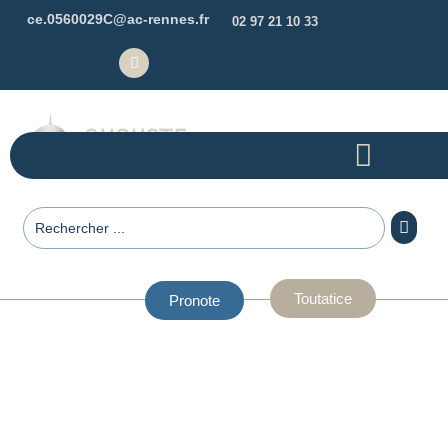
ce.0560029C@ac-rennes.fr
02 97 21 10 33
Toutatice
Pronote
Le Collège Auguste
Brizeux c'est...