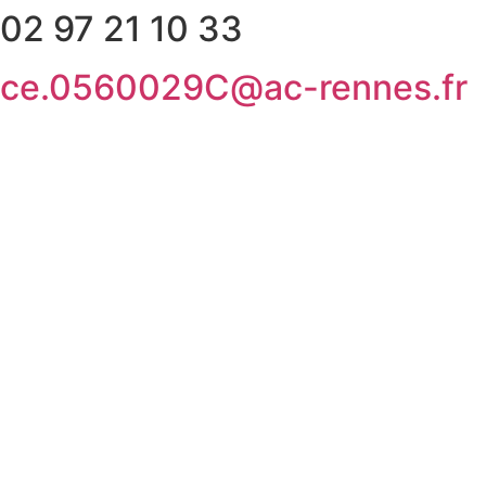
Aller
02 97 21 10 33
au
contenu
ce.0560029C@ac-rennes.fr