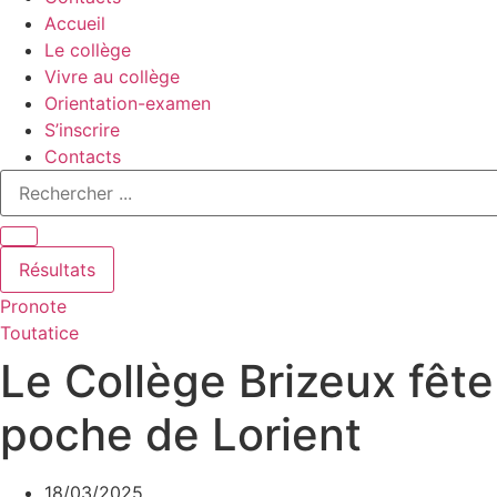
Accueil
Le collège
Vivre au collège
Orientation-examen
S’inscrire
Contacts
Search
...
Résultats
Pronote
Toutatice
Le Collège Brizeux fête
poche de Lorient
18/03/2025