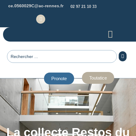
ce.0560029C@ac-rennes.fr
02 97 21 10 33
Toutatice
Pronote
La collecte Restos du