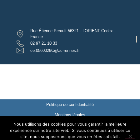
Rue Étienne Perault 56321 - LORIENT Cedex
France
02 97 21 10 33
ce.0560029C@ac-rennes.fr
Politique de confidentialité
Mentions légales
Nous utilisons des cookies pour vous garantir la meilleure
© 2021 Collège Auguste Brizeux
expérience sur notre site web. Si vous continuez à utiliser ce
Réalisation : Ekole.fr
site, nous supposerons que vous en êtes satisfait.