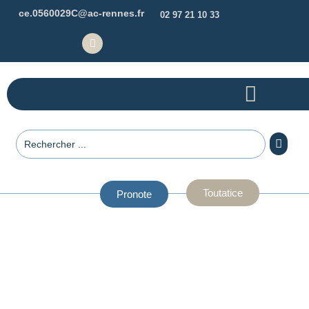
ce.0560029C@ac-rennes.fr
02 97 21 10 33
Toutatice
Pronote
Réparation Cycles